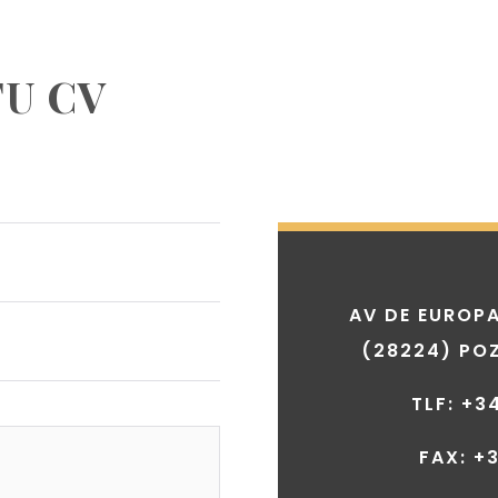
TU CV
AV DE EUROPA
(28224) PO
TLF: +3
FAX: +