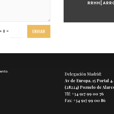
RRHH[ARR
ENVIAR
=
+ 8
mento.
Delegación Madrid:
Av de Europa, 15 Portal 4,
(28224) Pozuelo de Alarc
Tlf:
+34 917 99 00 76
Fax:
+34 917 99 00 86