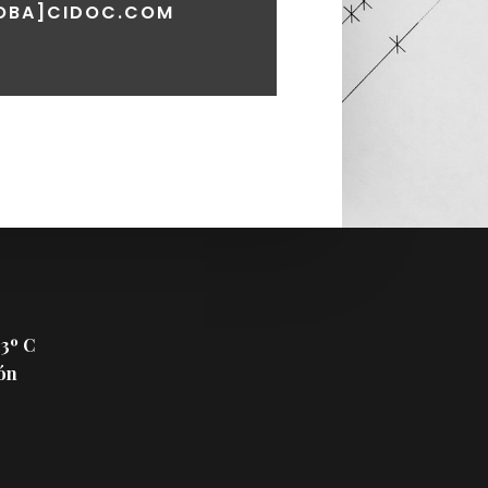
OBA]CIDOC.COM
 3º C
ón