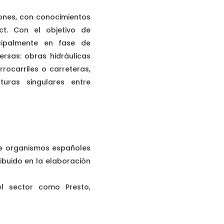
iones, con conocimientos
t. Con el objetivo de
ncipalmente en fase de
versas: obras hidráulicas
rocarriles o carreteras,
turas singulares entre
e organismos españoles
ribuido en la elaboración
l sector como Presto,