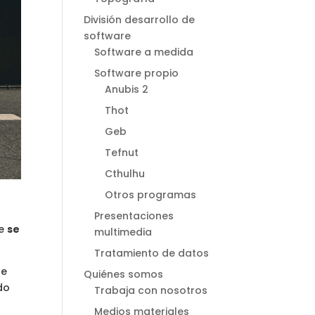
División desarrollo de
software
Software a medida
Software propio
Anubis 2
Thot
Geb
Tefnut
Cthulhu
Otros programas
Presentaciones
te
se
multimedia
Tratamiento de datos
te
Quiénes somos
do
Trabaja con nosotros
Medios materiales