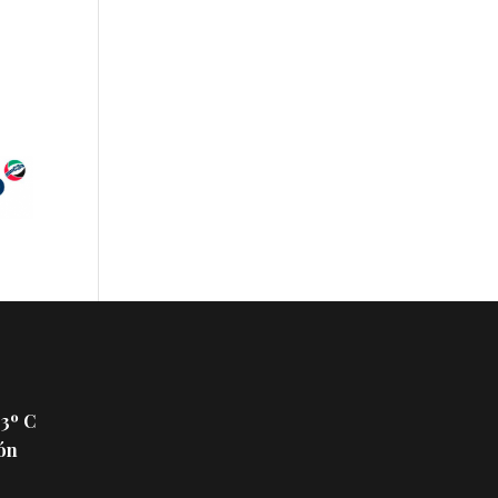
 3º C
ón